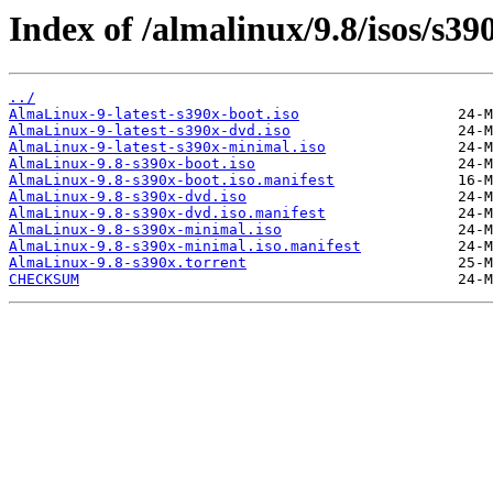
Index of /almalinux/9.8/isos/s39
../
AlmaLinux-9-latest-s390x-boot.iso
AlmaLinux-9-latest-s390x-dvd.iso
AlmaLinux-9-latest-s390x-minimal.iso
AlmaLinux-9.8-s390x-boot.iso
AlmaLinux-9.8-s390x-boot.iso.manifest
AlmaLinux-9.8-s390x-dvd.iso
AlmaLinux-9.8-s390x-dvd.iso.manifest
AlmaLinux-9.8-s390x-minimal.iso
AlmaLinux-9.8-s390x-minimal.iso.manifest
AlmaLinux-9.8-s390x.torrent
CHECKSUM