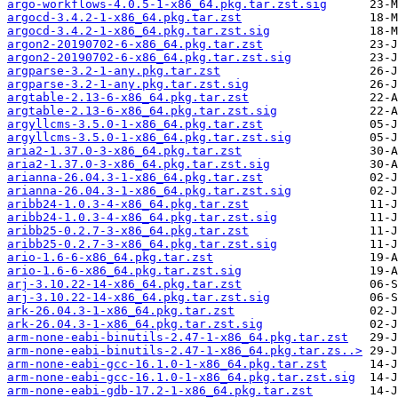
argo-workflows-4.0.5-1-x86_64.pkg.tar.zst.sig
argocd-3.4.2-1-x86_64.pkg.tar.zst
argocd-3.4.2-1-x86_64.pkg.tar.zst.sig
argon2-20190702-6-x86_64.pkg.tar.zst
argon2-20190702-6-x86_64.pkg.tar.zst.sig
argparse-3.2-1-any.pkg.tar.zst
argparse-3.2-1-any.pkg.tar.zst.sig
argtable-2.13-6-x86_64.pkg.tar.zst
argtable-2.13-6-x86_64.pkg.tar.zst.sig
argyllcms-3.5.0-1-x86_64.pkg.tar.zst
argyllcms-3.5.0-1-x86_64.pkg.tar.zst.sig
aria2-1.37.0-3-x86_64.pkg.tar.zst
aria2-1.37.0-3-x86_64.pkg.tar.zst.sig
arianna-26.04.3-1-x86_64.pkg.tar.zst
arianna-26.04.3-1-x86_64.pkg.tar.zst.sig
aribb24-1.0.3-4-x86_64.pkg.tar.zst
aribb24-1.0.3-4-x86_64.pkg.tar.zst.sig
aribb25-0.2.7-3-x86_64.pkg.tar.zst
aribb25-0.2.7-3-x86_64.pkg.tar.zst.sig
ario-1.6-6-x86_64.pkg.tar.zst
ario-1.6-6-x86_64.pkg.tar.zst.sig
arj-3.10.22-14-x86_64.pkg.tar.zst
arj-3.10.22-14-x86_64.pkg.tar.zst.sig
ark-26.04.3-1-x86_64.pkg.tar.zst
ark-26.04.3-1-x86_64.pkg.tar.zst.sig
arm-none-eabi-binutils-2.47-1-x86_64.pkg.tar.zst
arm-none-eabi-binutils-2.47-1-x86_64.pkg.tar.zs..>
arm-none-eabi-gcc-16.1.0-1-x86_64.pkg.tar.zst
arm-none-eabi-gcc-16.1.0-1-x86_64.pkg.tar.zst.sig
arm-none-eabi-gdb-17.2-1-x86_64.pkg.tar.zst