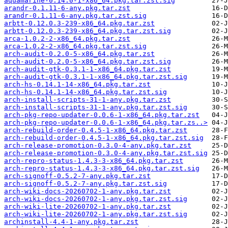
aquamarine-0.14.0-1-x86_64.pkg.tar.zst.sig
arandr-0.1.11-6-any.pkg.tar.zst
arandr-0.1.11-6-any.pkg.tar.zst.sig
arbtt-0.12.0.3-239-x86_64.pkg.tar.zst
arbtt-0.12.0.3-239-x86_64.pkg.tar.zst.sig
arca-1.0.2-2-x86_64.pkg.tar.zst
arca-1.0.2-2-x86_64.pkg.tar.zst.sig
arch-audit-0.2.0-5-x86_64.pkg.tar.zst
arch-audit-0.2.0-5-x86_64.pkg.tar.zst.sig
arch-audit-gtk-0.3.1-1-x86_64.pkg.tar.zst
arch-audit-gtk-0.3.1-1-x86_64.pkg.tar.zst.sig
arch-hs-0.14.1-14-x86_64.pkg.tar.zst
arch-hs-0.14.1-14-x86_64.pkg.tar.zst.sig
arch-install-scripts-31-1-any.pkg.tar.zst
arch-install-scripts-31-1-any.pkg.tar.zst.sig
arch-pkg-repo-updater-0.0.6-1-x86_64.pkg.tar.zst
arch-pkg-repo-updater-0.0.6-1-x86_64.pkg.tar.zs..>
arch-rebuild-order-0.4.5-1-x86_64.pkg.tar.zst
arch-rebuild-order-0.4.5-1-x86_64.pkg.tar.zst.sig
arch-release-promotion-0.3.0-4-any.pkg.tar.zst
arch-release-promotion-0.3.0-4-any.pkg.tar.zst.sig
arch-repro-status-1.4.3-3-x86_64.pkg.tar.zst
arch-repro-status-1.4.3-3-x86_64.pkg.tar.zst.sig
arch-signoff-0.5.2-7-any.pkg.tar.zst
arch-signoff-0.5.2-7-any.pkg.tar.zst.sig
arch-wiki-docs-20260702-1-any.pkg.tar.zst
arch-wiki-docs-20260702-1-any.pkg.tar.zst.sig
arch-wiki-lite-20260702-1-any.pkg.tar.zst
arch-wiki-lite-20260702-1-any.pkg.tar.zst.sig
archinstall-4.4-1-any.pkg.tar.zst