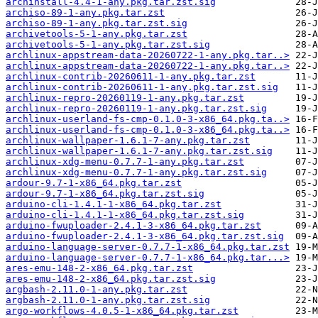
archinstall-4.4-1-any.pkg.tar.zst.sig
archiso-89-1-any.pkg.tar.zst
archiso-89-1-any.pkg.tar.zst.sig
archivetools-5-1-any.pkg.tar.zst
archivetools-5-1-any.pkg.tar.zst.sig
archlinux-appstream-data-20260722-1-any.pkg.tar..>
archlinux-appstream-data-20260722-1-any.pkg.tar..>
archlinux-contrib-20260611-1-any.pkg.tar.zst
archlinux-contrib-20260611-1-any.pkg.tar.zst.sig
archlinux-repro-20260119-1-any.pkg.tar.zst
archlinux-repro-20260119-1-any.pkg.tar.zst.sig
archlinux-userland-fs-cmp-0.1.0-3-x86_64.pkg.ta..>
archlinux-userland-fs-cmp-0.1.0-3-x86_64.pkg.ta..>
archlinux-wallpaper-1.6.1-7-any.pkg.tar.zst
archlinux-wallpaper-1.6.1-7-any.pkg.tar.zst.sig
archlinux-xdg-menu-0.7.7-1-any.pkg.tar.zst
archlinux-xdg-menu-0.7.7-1-any.pkg.tar.zst.sig
ardour-9.7-1-x86_64.pkg.tar.zst
ardour-9.7-1-x86_64.pkg.tar.zst.sig
arduino-cli-1.4.1-1-x86_64.pkg.tar.zst
arduino-cli-1.4.1-1-x86_64.pkg.tar.zst.sig
arduino-fwuploader-2.4.1-3-x86_64.pkg.tar.zst
arduino-fwuploader-2.4.1-3-x86_64.pkg.tar.zst.sig
arduino-language-server-0.7.7-1-x86_64.pkg.tar.zst
arduino-language-server-0.7.7-1-x86_64.pkg.tar...>
ares-emu-148-2-x86_64.pkg.tar.zst
ares-emu-148-2-x86_64.pkg.tar.zst.sig
argbash-2.11.0-1-any.pkg.tar.zst
argbash-2.11.0-1-any.pkg.tar.zst.sig
argo-workflows-4.0.5-1-x86_64.pkg.tar.zst