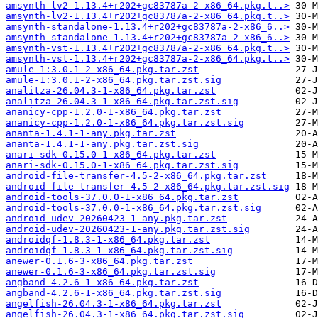
amsynth-lv2-1.13.4+r202+gc83787a-2-x86_64.pkg.t..>
amsynth-lv2-1.13.4+r202+gc83787a-2-x86_64.pkg.t..>
amsynth-standalone-1.13.4+r202+gc83787a-2-x86_6..>
amsynth-standalone-1.13.4+r202+gc83787a-2-x86_6..>
amsynth-vst-1.13.4+r202+gc83787a-2-x86_64.pkg.t..>
amsynth-vst-1.13.4+r202+gc83787a-2-x86_64.pkg.t..>
amule-1:3.0.1-2-x86_64.pkg.tar.zst
amule-1:3.0.1-2-x86_64.pkg.tar.zst.sig
analitza-26.04.3-1-x86_64.pkg.tar.zst
analitza-26.04.3-1-x86_64.pkg.tar.zst.sig
ananicy-cpp-1.2.0-1-x86_64.pkg.tar.zst
ananicy-cpp-1.2.0-1-x86_64.pkg.tar.zst.sig
ananta-1.4.1-1-any.pkg.tar.zst
ananta-1.4.1-1-any.pkg.tar.zst.sig
anari-sdk-0.15.0-1-x86_64.pkg.tar.zst
anari-sdk-0.15.0-1-x86_64.pkg.tar.zst.sig
android-file-transfer-4.5-2-x86_64.pkg.tar.zst
android-file-transfer-4.5-2-x86_64.pkg.tar.zst.sig
android-tools-37.0.0-1-x86_64.pkg.tar.zst
android-tools-37.0.0-1-x86_64.pkg.tar.zst.sig
android-udev-20260423-1-any.pkg.tar.zst
android-udev-20260423-1-any.pkg.tar.zst.sig
androidqf-1.8.3-1-x86_64.pkg.tar.zst
androidqf-1.8.3-1-x86_64.pkg.tar.zst.sig
anewer-0.1.6-3-x86_64.pkg.tar.zst
anewer-0.1.6-3-x86_64.pkg.tar.zst.sig
angband-4.2.6-1-x86_64.pkg.tar.zst
angband-4.2.6-1-x86_64.pkg.tar.zst.sig
angelfish-26.04.3-1-x86_64.pkg.tar.zst
angelfish-26.04.3-1-x86_64.pkg.tar.zst.sig